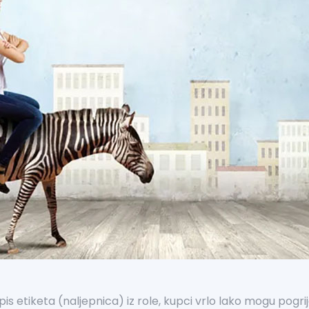
ispis etiketa (naljepnica) iz role, kupci vrlo lako mogu pogr