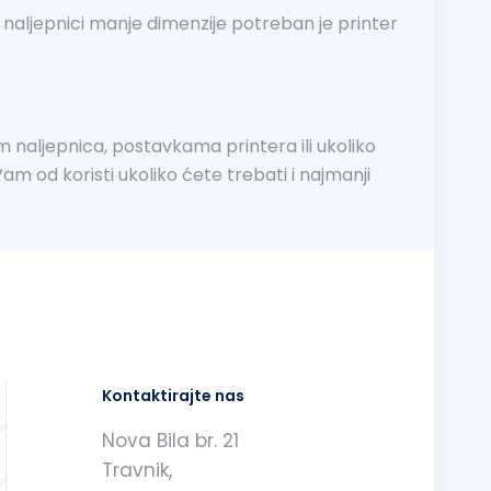
na naljepnici manje dimenzije potreban je printer
 naljepnica, postavkama printera ili ukoliko
am od koristi ukoliko ćete trebati i najmanji
Kontaktirajte nas
Nova Bila br. 21
Travnik,