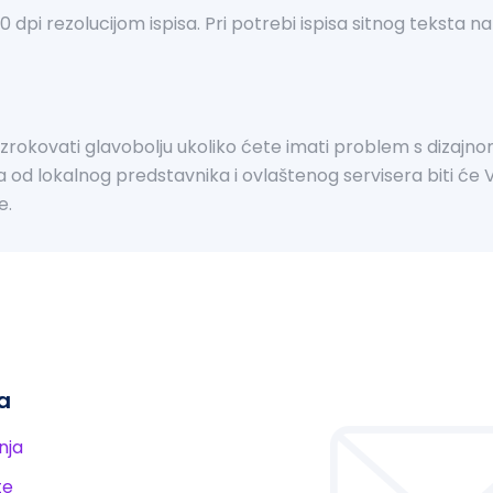
00 dpi rezolucijom ispisa. Pri potrebi ispisa sitnog teksta 
okovati glavobolju ukoliko ćete imati problem s dizajnom
a od lokalnog predstavnika i ovlaštenog servisera biti će V
e.
a
nja
te