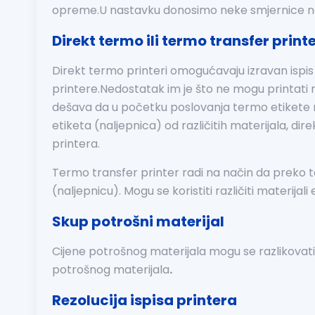
opreme.U nastavku donosimo neke smjernice na 
Direkt termo ili termo transfer print
Direkt termo printeri omogućavaju izravan ispis 
printere.Nedostatak im je što ne mogu printati na
dešava da u početku poslovanja termo etikete m
etiketa (naljepnica) od različitih materijala, d
printera.
Termo transfer printer radi na način da preko te
(naljepnicu). Mogu se koristiti različiti materijal
Skup potrošni materijal
Cijene potrošnog materijala mogu se razlikovati i
potrošnog materijala
.
Rezolucija ispisa printera