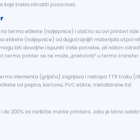
koje treba obratiti pozornost.
er
na termo etikete (naljepnice) i obično su ovi printeri niž
 etikete (naljepnice) od dugotrajnijih materijala otpornih
ogu biti dovoljne i ispuniti Vaše potrebe, ali nakon odr
irekt termo printer se ne može „pretvoriti“ u termo transf
rmo elementa (grijača) zagrijava i rastapa TTR traku (rib
i etikete od papira, kartona, PVC etikte, metalizirane itd.
 do 200% za različite marke printera. Jako je bitno odabrat