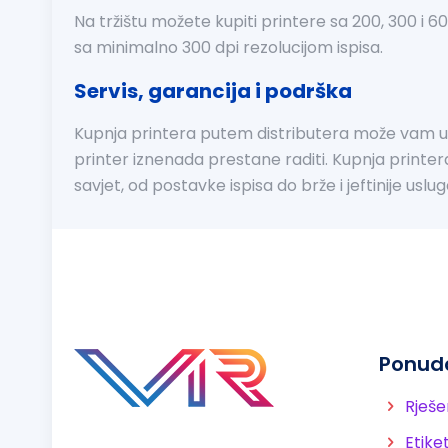
Na tržištu možete kupiti printere sa 200, 300 i 6
sa minimalno 300 dpi rezolucijom ispisa.
Servis, garancija i podrška
Kupnja printera putem distributera može vam uzr
printer iznenada prestane raditi. Kupnja printer
savjet, od postavke ispisa do brže i jeftinije uslug
Ponud
Rješe
Etike