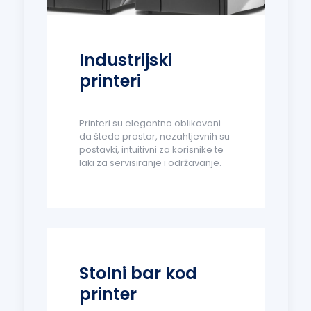
Industrijski
printeri
Printeri su elegantno oblikovani
da štede prostor, nezahtjevnih su
postavki, intuitivni za korisnike te
laki za servisiranje i održavanje.
Stolni bar kod
printer