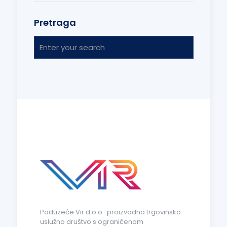
Pretraga
Poduzeće Vir d.o.o. proizvodno trgovinsko
uslužno društvo s ograničenom