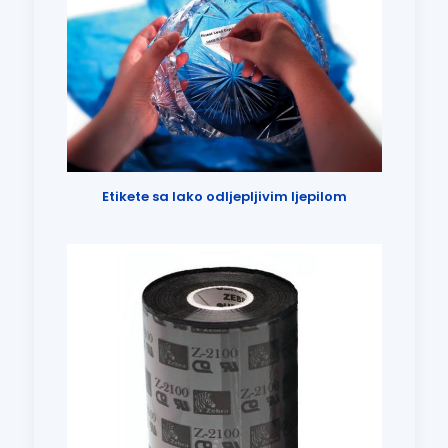
Etikete sa lako odljepljivim ljepilom