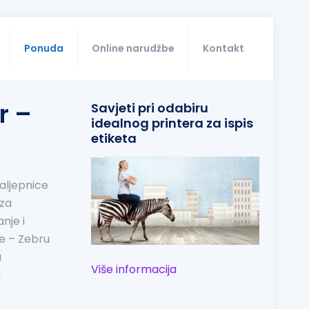
Ponuda
Online narudžbe
Kontakt
r –
Savjeti pri odabiru
idealnog printera za ispis
etiketa
aljepnice
 za
nje i
e – Zebru
u
Više informacija
a