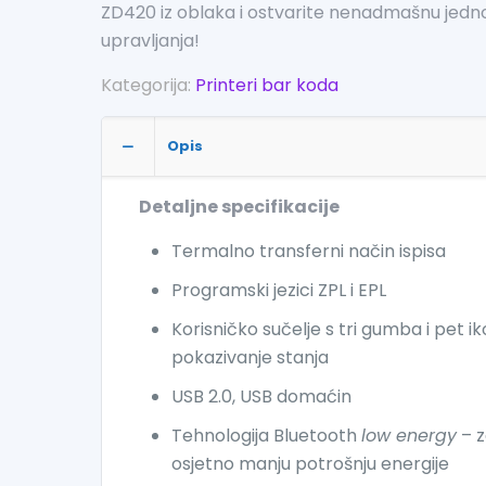
ZD420 iz oblaka i ostvarite nenadmašnu jed
upravljanja!
Kategorija:
Printeri bar koda
Opis
Detaljne specifikacije
Termalno transferni način ispisa
Programski jezici ZPL i EPL
Korisničko sučelje s tri gumba i pet i
pokazivanje stanja
USB 2.0, USB domaćin
Tehnologija Bluetooth
low energy
– 
osjetno manju potrošnju energije