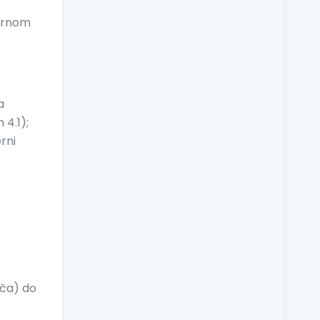
 crnom
a
a
 4.1);
rni
nča) do