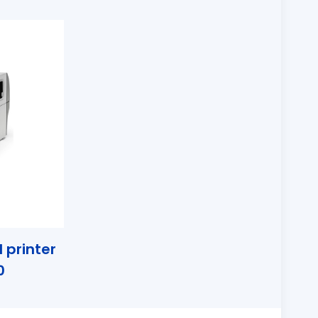
d printer
0