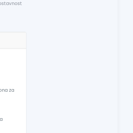
nostavnost
kona za
za