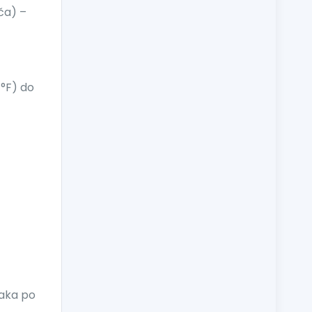
nča) –
 °F) do
čaka po