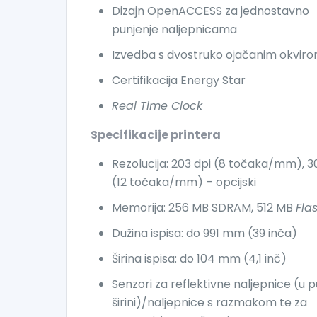
Dizajn OpenACCESS za jednostavno
punjenje naljepnicama
Izvedba s dvostruko ojačanim okvir
Certifikacija Energy Star
Real Time Clock
Specifikacije printera
Rezolucija: 203 dpi (8 točaka/mm), 3
(12 točaka/mm) – opcijski
Memorija: 256 MB SDRAM, 512 MB
Fla
Dužina ispisa: do 991 mm (39 inča)
Širina ispisa: do 104 mm (4,1 inč)
Senzori za reflektivne naljepnice (u p
širini)/naljepnice s razmakom te za