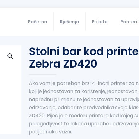
Početna
Rješenja
Etikete
Printeri
Stolni bar kod printe
Zebra ZD420
Ako vam je potreban brzi 4-inčni printer za n
koji je jednostavan za korištenje, jednostavan
naprednu primjenu te jednostavan za upravlja
održavanje, odaberite predvodnika svoje klas
ZD420. Riječ je o modelu printera kod kojeg s
prilagodljivost te lakoća uporabe i održavanj
podjednako važni.