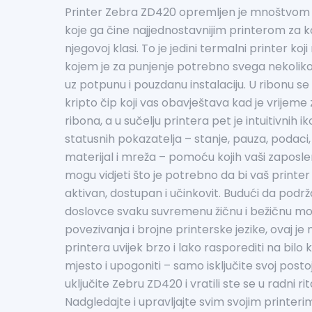
Printer Zebra ZD420 opremljen je mnoštvom 
koje ga čine najjednostavnijim printerom za k
njegovoj klasi. To je jedini termalni printer koji
kojem je za punjenje potrebno svega nekoliko
uz potpunu i pouzdanu instalaciju. U ribonu se
kripto čip koji vas obavještava kad je vrijem
ribona, a u sučelju printera pet je intuitivnih i
statusnih pokazatelja – stanje, pauza, podaci,
materijal i mreža – pomoću kojih vaši zaposlen
mogu vidjeti što je potrebno da bi vaš printer
aktivan, dostupan i učinkovit. Budući da podr
doslovce svaku suvremenu žičnu i bežičnu m
povezivanja i brojne printerske jezike, ovaj je
printera uvijek brzo i lako rasporediti na bilo
mjesto i upogoniti – samo isključite svoj postoj
uključite Zebru ZD420 i vratili ste se u radni ri
Nadgledajte i upravljajte svim svojim printer