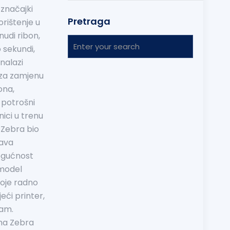
značajki
Pretraga
orištenje u
 nudi ribon,
 sekundi,
 nalazi
e za zamjenu
kona,
 potrošni
ici u trenu
 Zebra bio
žava
ogućnost
 model
 koje radno
eći printer,
tam.
ima Zebra