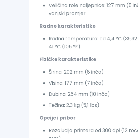
Veličina role naljepnice: 127 mm (5 i
vanjski promjer
Radne karakteristike
Radna temperatura: od 4,4 °C (39,92
41 °C (105 °F)
Fizičke karakteristike
Širina: 202 mm (8 inča)
Visina: 177 mm (7 inča)
Dubina: 254 mm (10 inča)
Težina: 2,3 kg (5,1 lbs)
Opcije i pribor
Rezolucija printera od 300 dpi (12 to