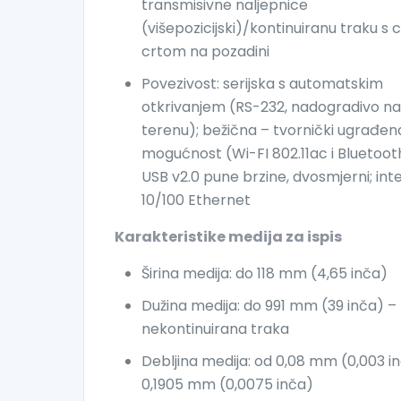
transmisivne naljepnice
(višepozicijski)/kontinuiranu traku s
crtom na pozadini
Povezivost: serijska s automatskim
otkrivanjem (RS-232, nadogradivo n
terenu); bežična – tvornički ugrađen
mogućnost (Wi-FI 802.11ac i Bluetooth
USB v2.0 pune brzine, dvosmjerni; inte
10/100 Ethernet
Karakteristike medija za ispis
Širina medija: do 118 mm (4,65 inča)
Dužina medija: do 991 mm (39 inča) –
nekontinuirana traka
Debljina medija: od 0,08 mm (0,003 i
0,1905 mm (0,0075 inča)