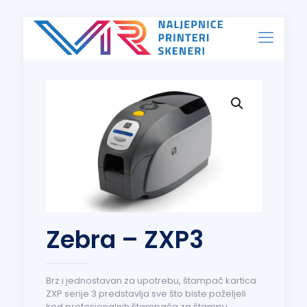
Zebra – ZXP3
Brz i jednostavan za upotrebu, štampač kartica
ZXP serije 3 predstavlja sve što biste poželjeli
kod profesionalnih štampača za štampu